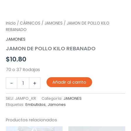
Inicio
/
CÁRNICOS
/
JAMONES
/ JAMON DE POLLO KILO
REBANADO
JAMONES
JAMON DE POLLO KILO REBANADO
$
10.80
70 o 37 Rodajas
JAMON
Añadir al carrito
-
+
DE
POLLO
KILO
SKU:
JAMPO_KR
Categoría:
JAMONES
REBANADO
Etiquetas:
Embutidos
,
Jamones
cantidad
Productos relacionados