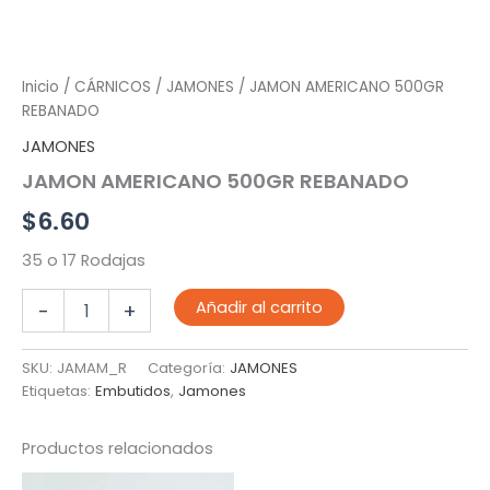
Inicio
/
CÁRNICOS
/
JAMONES
/ JAMON AMERICANO 500GR
REBANADO
JAMONES
JAMON AMERICANO 500GR REBANADO
$
6.60
35 o 17 Rodajas
JAMON
Añadir al carrito
-
+
AMERICANO
500GR
REBANADO
SKU:
JAMAM_R
Categoría:
JAMONES
cantidad
Etiquetas:
Embutidos
,
Jamones
Productos relacionados