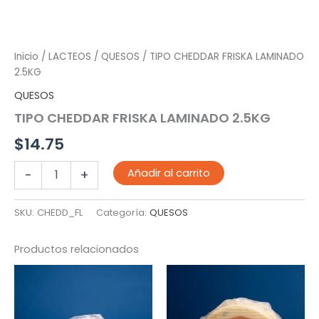
Inicio
/
LACTEOS
/
QUESOS
/ TIPO CHEDDAR FRISKA LAMINADO
2.5KG
QUESOS
TIPO CHEDDAR FRISKA LAMINADO 2.5KG
$
14.75
TIPO
Añadir al carrito
-
+
CHEDDAR
FRISKA
LAMINADO
SKU:
CHEDD_FL
Categoría:
QUESOS
2.5KG
cantidad
Productos relacionados