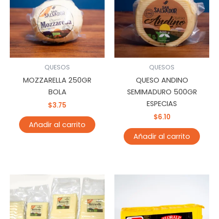
QUESOS
QUESOS
MOZZARELLA 250GR
QUESO ANDINO
BOLA
SEMIMADURO 500GR
ESPECIAS
$
3.75
$
6.10
Añadir al carrito
Añadir al carrito