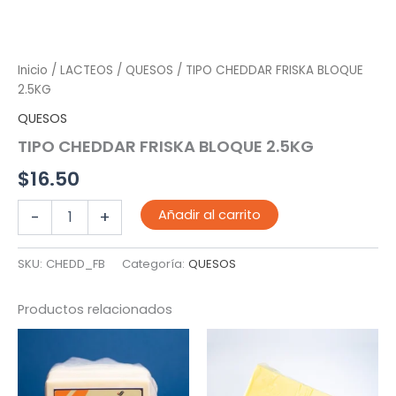
Inicio
/
LACTEOS
/
QUESOS
/ TIPO CHEDDAR FRISKA BLOQUE
2.5KG
QUESOS
TIPO CHEDDAR FRISKA BLOQUE 2.5KG
$
16.50
TIPO
Añadir al carrito
-
+
CHEDDAR
FRISKA
BLOQUE
SKU:
CHEDD_FB
Categoría:
QUESOS
2.5KG
cantidad
Productos relacionados