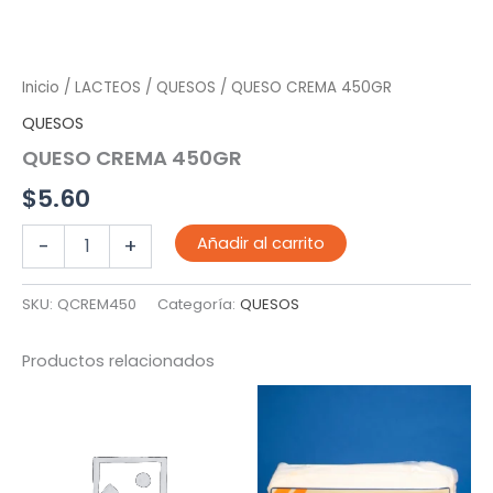
Inicio
/
LACTEOS
/
QUESOS
/ QUESO CREMA 450GR
QUESOS
QUESO CREMA 450GR
$
5.60
QUESO
Añadir al carrito
-
+
CREMA
450GR
cantidad
SKU:
QCREM450
Categoría:
QUESOS
Productos relacionados