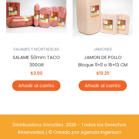
SALAMES Y MORTADELAS
JAMONES
SALAME 50mm TACO
JAMON DE POLLO
300GR
Bloque 11×11 o 16×13 CM
$
3.00
$
10.20
Añadir al carrito
Añadir al carrito
Distribuidora González 2026 - Todos los Derechos
Reservados | © Creado por
Agencia Ingenium