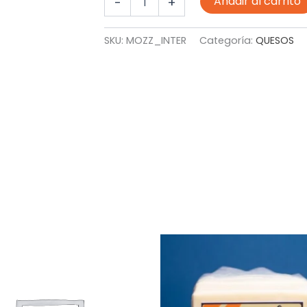
Añadir al carrito
-
+
INTERANDINO
REBANADO
2.5KG
SKU:
MOZZ_INTER
Categoría:
QUESOS
cantidad