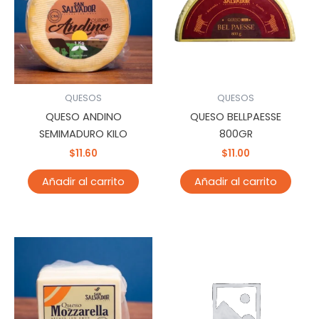
QUESOS
QUESOS
QUESO ANDINO
QUESO BELLPAESSE
SEMIMADURO KILO
800GR
$
11.60
$
11.00
Añadir al carrito
Añadir al carrito