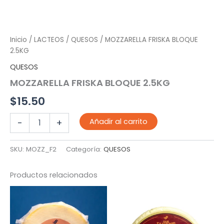
Inicio
/
LACTEOS
/
QUESOS
/ MOZZARELLA FRISKA BLOQUE
2.5KG
QUESOS
MOZZARELLA FRISKA BLOQUE 2.5KG
$
15.50
MOZZARELLA
Añadir al carrito
-
+
FRISKA
BLOQUE
2.5KG
SKU:
MOZZ_F2
Categoría:
QUESOS
cantidad
Productos relacionados