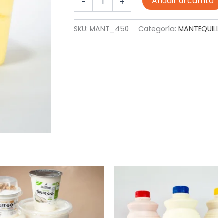
Añadir al carrito
-
+
450GR
TARRINA
cantidad
SKU:
MANT_450
Categoría:
MANTEQUIL