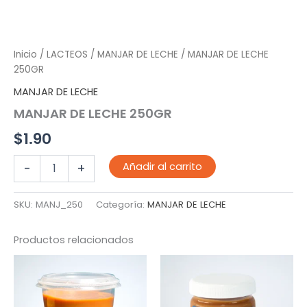
Inicio
/
LACTEOS
/
MANJAR DE LECHE
/ MANJAR DE LECHE
250GR
MANJAR DE LECHE
MANJAR DE LECHE 250GR
$
1.90
MANJAR
Añadir al carrito
-
+
DE
LECHE
250GR
SKU:
MANJ_250
Categoría:
MANJAR DE LECHE
cantidad
Productos relacionados