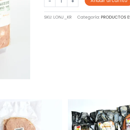
Añadir al carrito
-
+
DE
CERDO
KILO
SKU:
LONJ_KR
Categoría:
PRODUCTOS ES
REBANADO
cantidad