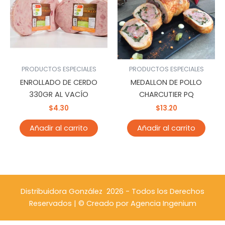
PRODUCTOS ESPECIALES
PRODUCTOS ESPECIALES
ENROLLADO DE CERDO
MEDALLON DE POLLO
330GR AL VACÍO
CHARCUTIER PQ
$
4.30
$
13.20
Añadir al carrito
Añadir al carrito
Distribuidora González 2026 - Todos los Derechos
Reservados | © Creado por
Agencia Ingenium