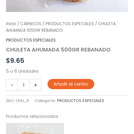
Inicio
/
CÁRNICOS
/
PRODUCTOS ESPECIALES
/ CHULETA
AHUMADA 500GR REBANADO
PRODUCTOS ESPECIALES
CHULETA AHUMADA 500GR REBANADO
$
9.65
5 o 6 Unidades
CHULETA
Añadir al carrito
-
+
AHUMADA
500GR
REBANADO
SKU:
CHU_R
Categoría:
PRODUCTOS ESPECIALES
cantidad
Productos relacionados