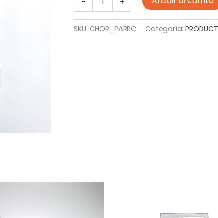
Añadir al carrito
-
+
PARRILLERO
TRIPA
CELULOSA
SKU:
CHOR_PARRC
Categoría:
PRODUCTO
cantidad